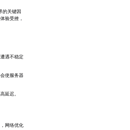
界的关键因
人体验受挫，
能遭遇不稳定
线会使服务器
更高延迟。
题，网络优化