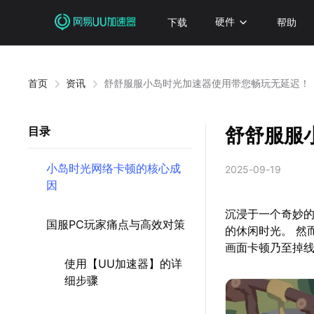
下载
硬件
帮助
首页
资讯
舒舒服服小岛时光加速器使用带您畅玩无延迟！
舒舒服服
目录
小岛时光网络卡顿的核心成
2025-09-19
因
沉浸于一个奇妙
国服PC玩家痛点与高效对策
的休闲时光。 然
画面卡顿乃至掉
使用【UU加速器】的详
细步骤