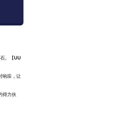
基石。【
UU
时响应，让
的得力伙