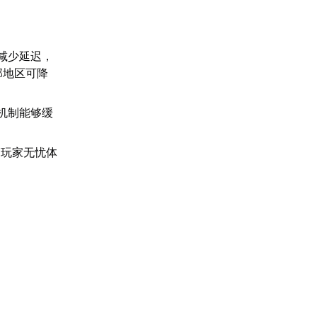
。
减少延迟，
部地区可降
机制能够缓
助玩家无忧体