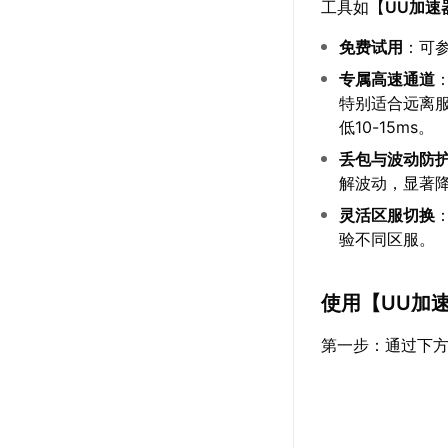
工具如【
UU加速
免费试用
：可
专属高速通道
特别适合远离服
低10-15ms。
丢包与波动防
解波动，显著
灵活区服切换
验不同区服。
使用【
UU加
第一步：通过下方