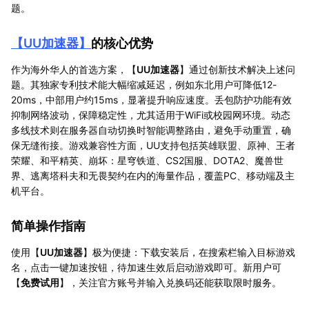
题。
【
UU加速器
】
的核心优势
作为海外华人的首选方案，【
UU加速器
】通过创新技术解决上述问
题。其独家专利技术能大幅缩减延迟，例如东北用户可降低12-
20ms，中部用户约15ms，显著提升响应速度。丢包防护功能有效
抑制网络波动，保障稳定性，尤其适用于WiFi或校园网环境。动态
多线技术则在服务器自动切换时智能调整路由，避免手动重置，确
保无缝衔接。游戏兼容性方面，UU支持包括英雄联盟、原神、王者
荣耀、和平精英、崩坏：星穹铁道、CS2国服、DOTA2、魔兽世
界、逃离塔科夫和无畏契约在内的海量作品，覆盖PC、移动端及主
机平台。
简单操作指南
使用【
UU加速器
】极为便捷：下载安装后，在搜索栏输入目标游戏
名，点击一键加速按钮，待加速生效后启动游戏即可。新用户可
【
免费试用
】，关注官方账号并输入兑换码还能获取限时服务。