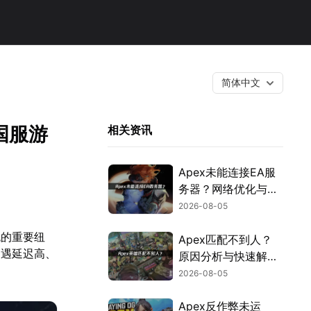
简体中文
国服游
相关资讯
Apex未能连接EA服
务器？网络优化与故
障排查指南！
2026-08-05
流的重要纽
Apex匹配不到人？
遭遇延迟高、
原因分析与快速解决
方案！
2026-08-05
Apex反作弊未运