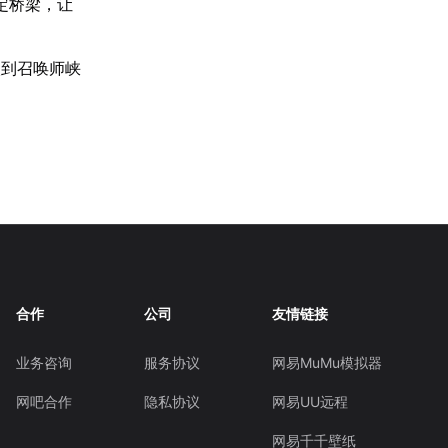
定桥梁，让
入到召唤师峡
合作
公司
友情链接
业务咨询
服务协议
网易MuMu模拟器
网吧合作
隐私协议
网易UU远程
网易千千壁纸