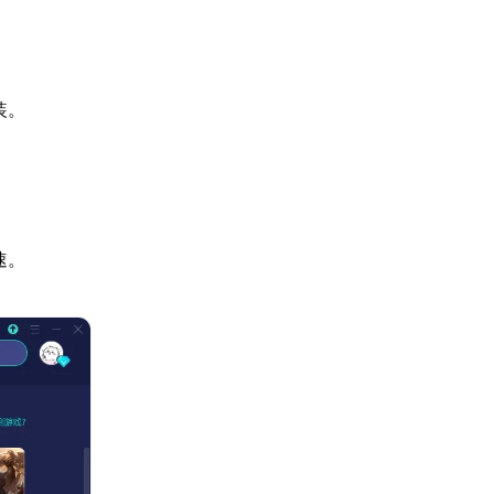
装。
速。