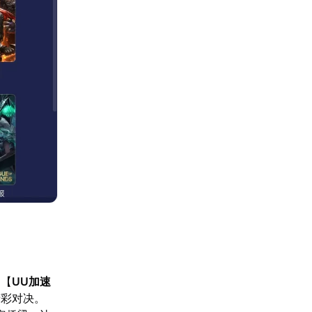
过【
UU加速
精彩对决。