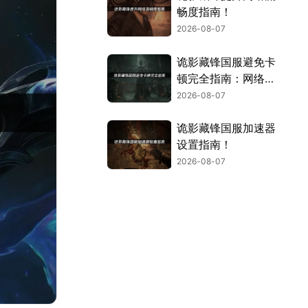
畅度指南！
2026-08-07
诡影藏锋国服避免卡
顿完全指南：网络优
化与解决技巧！
2026-08-07
诡影藏锋国服加速器
设置指南！
2026-08-07