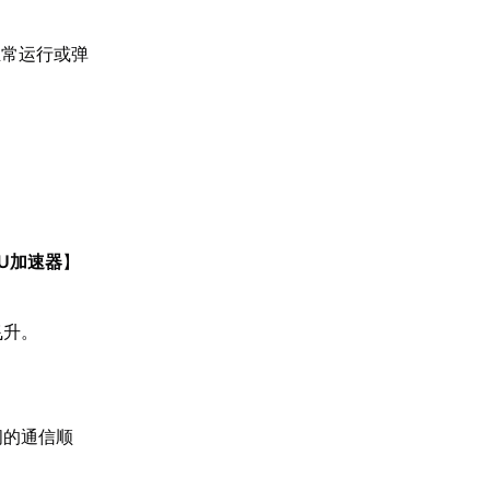
正常运行或弹
U加速器
】
飞升。
间的通信顺