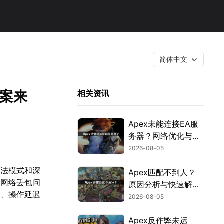
简体中文
方案来
相关资讯
Apex未能连接EA服
务器？网络优化与故
障排查指南！
2026-08-05
玩法模式和深
Apex匹配不到人？
遇网络丢包问
原因分析与快速解决
顿、操作延迟
方案！
2026-08-05
Apex反作弊未运