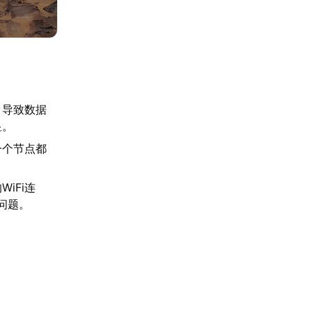
，导致数据
显。
一个节点都
iFi连
问题。