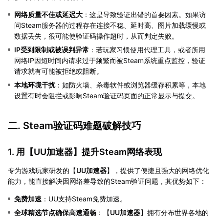
网络质量不佳或延迟大
：这是导致验证出错的首要因素。如果访
问Steam服务器的过程存在连接不稳、延时高、图片加载缓慢或
数据丢失，很可能使验证码操作超时，从而判定失败。
IP受到限制或被误判异常
：若玩家习惯使用代理工具，或者所用
网络IP因短时间内请求过于频繁而被Steam系统重点监控，验证
请求就有可能被拒绝或阻断。
本地环境干扰
：如防火墙、杀毒软件或浏览器缓存积累等，本地
设置有时会阻拦或影响Steam验证码页面的正常显示与提交。
二. Steam验证码难题破解技巧
1. 用【
UU加速器
】提升Steam网络表现
专为游戏玩家研发的【
UU加速器
】，提供了便捷且强大的网络优化
能力，能直接解决因网络差导致的Steam验证问题，其优势如下：
免费加速
：UU支持Steam免费加速。
全球精选节点确保高速通畅
：【
UU加速器
】拥有分布世界各地的