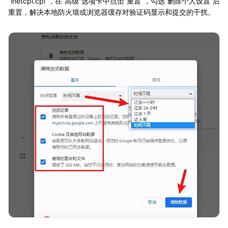
“inetcpl.cpl”，在“高级”选项卡中点击“重置”，勾选“删除个人设置”后
重置，解决本地防火墙或浏览器缓存对验证码显示和提交的干扰。