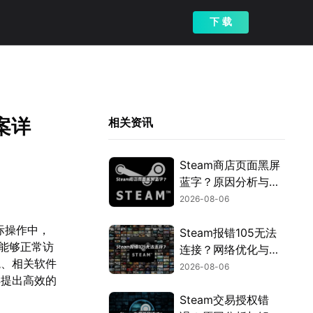
下 载
案详
相关资讯
Steam商店页面黑屏
蓝字？原因分析与解
决方案！
2026-08-06
际操作中，
Steam报错105无法
能够正常访
连接？网络优化与解
境、相关软件
决指南！
2026-08-06
具提出高效的
Steam交易授权错