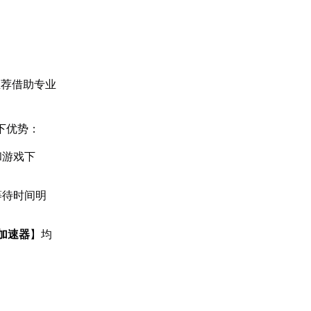
推荐借助专业
下优势：
和游戏下
等待时间明
U加速器
】均