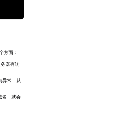
几个方面：
服务器有访
判为异常，从
域名，就会