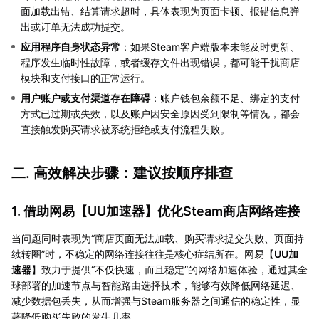
面加载出错、结算请求超时，具体表现为页面卡顿、报错信息弹
出或订单无法成功提交。
应用程序自身状态异常
：如果Steam客户端版本未能及时更新、
程序发生临时性故障，或者缓存文件出现错误，都可能干扰商店
模块和支付接口的正常运行。
用户账户或支付渠道存在障碍
：账户钱包余额不足、绑定的支付
方式已过期或失效，以及账户因安全原因受到限制等情况，都会
直接触发购买请求被系统拒绝或支付流程失败。
二. 高效解决步骤：建议按顺序排查
1. 借助网易【
UU加速器
】优化Steam商店网络连接
当问题同时表现为“商店页面无法加载、购买请求提交失败、页面持
续转圈”时，不稳定的网络连接往往是核心症结所在。网易【
UU加
速器
】致力于提供“不仅快速，而且稳定”的网络加速体验，通过其全
球部署的加速节点与智能路由选择技术，能够有效降低网络延迟、
减少数据包丢失，从而增强与Steam服务器之间通信的稳定性，显
著降低购买失败的发生几率。