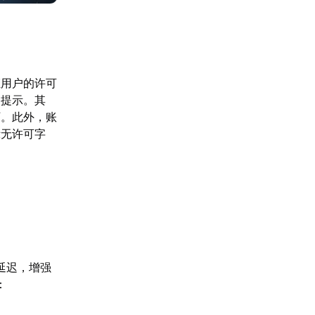
证用户的许可
的提示。其
下。此外，账
示无许可字
延迟，增强
：