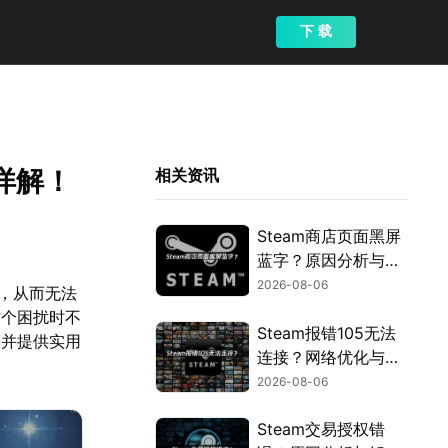
下 载
详解！
相关资讯
Steam商店页面黑屏
蓝字？原因分析与解
决方案！
2026-08-06
告，从而无法
这个困扰时不
Steam报错105无法
因并提供实用
连接？网络优化与解
决指南！
2026-08-06
Steam交易授权错