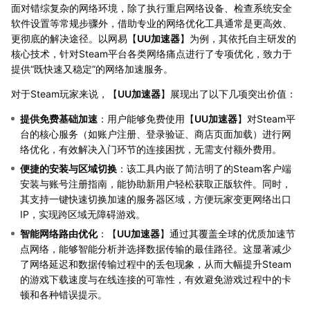
面对错综复杂的网络环境，除了执行重启网络设备、检查系统安全
软件设置等常规步骤外，借助专业的网络优化工具通常是更高效、
更彻底的解决途径。以网易【
UU加速器
】为例，其依托自主研发的
核心技术，针对Steam平台各类网络痛点进行了专项优化，致力于
提供“既快速又稳定”的网络加速服务。
对于Steam玩家来说，【
UU加速器
】展现出了以下几项突出价值：
提供免费基础加速
：用户能够免费使用【
UU加速器
】对Steam平
台的核心服务（如账户注册、登录验证、商店页面加载）进行网
络优化，有效解决入门环节的连接困扰，无需支付额外费用。
便捷的安装与区域切换
：该工具内嵌了简洁明了的Steam客户端
安装与账号注册指南，能协助新用户轻松获取正版软件。同时，
其支持一键快速切换加速的服务器区域，方便玩家变更网络出口
IP，实现跨区域无障碍游戏。
智能网络路由优化
：【
UU加速器
】通过其覆盖全球的优质加速节
点网络，能够智能分析并选择数据传输的最佳路径。这显著减少
了网络延迟和数据传输过程中的丢包现象，从而大幅提升Steam
的游戏下载速度与在线连接的可靠性，有效避免游戏过程中的卡
顿和各种错误提示。