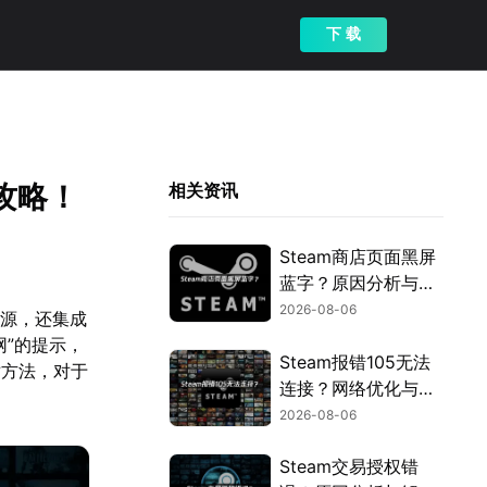
下 载
攻略！
相关资讯
Steam商店页面黑屏
蓝字？原因分析与解
决方案！
2026-08-06
资源，还集成
”的提示，
Steam报错105无法
对方法，对于
连接？网络优化与解
决指南！
2026-08-06
Steam交易授权错