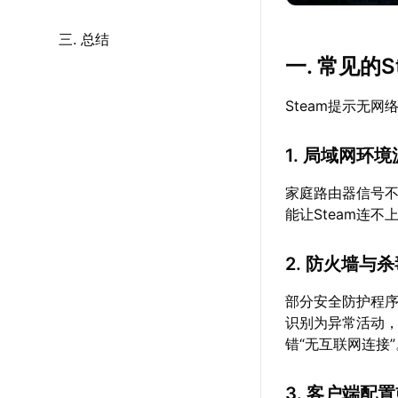
三. 总结
一. 常见的
Steam提示无
1. 局域网环
家庭路由器信号
能让Steam连
2. 防火墙与
部分安全防护程序
识别为异常活动，
错“无互联网连接”
3. 客户端配