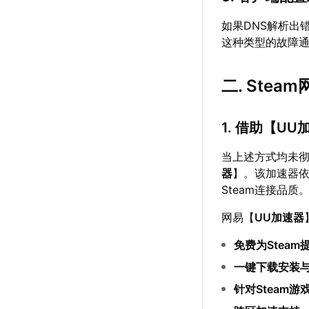
如果DNS解析出
这种类型的故障
二. Ste
1. 借助【
UU
当上述方式均未
器
】。该加速器
Steam连接品
网易【
UU加速器
免费为Steam
一键下载安装
针对Steam游