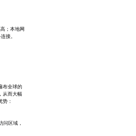
较高；本地网
络连接。
遍布全球的
，从而大幅
优势：
访问区域，