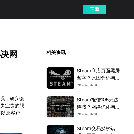
下 载
解决网
相关资讯
Steam商店页面黑屏
蓝字？原因分析与解
决方案！
2026-08-06
状况，确实会
Steam报错105无法
错失宝贵的限
连接？网络优化与解
置以及客户
决指南！
2026-08-06
Steam交易授权错