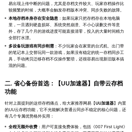
易出现上传中断的问题，尤其是存档文件较大、玩家存档操作比
较频繁的时候，大概率会触发存档版本冲突、同步失败的故障。
本地存档本身存在安全隐患
：如果玩家只把存档存在本地电脑
里，一旦遇到硬盘损坏、系统突然崩溃、不小心误删文件等意
外，存了几个月的游戏进度可能直接清零，投入的大量时间精力
全部打水漂。
多设备玩游戏有同步刚需
：不少玩家会在家里的台式机、出门带
的笔记本上交替玩同一款游戏，如果没有稳定的统一存档同步工
具，手动拷贝迁移存档不仅操作繁琐，还很容易出现新旧版本搞
混的问题。
二. 省心备份首选：【
UU加速器
】自带云存档
功能
针对上面提到的这些存档痛点，给大家推荐网易【
UU加速器
】内置
的UU云存档功能，它不光能解决普通云同步不稳定的核心问题，还
有几个专属优势格外实用：
全程无额外收费
：用户可直接免费体验，包括《007 First Light》