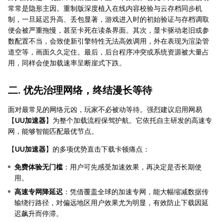
常常是隐形主因。重制版深度植入在线内容校验与云存档同步机
制，一旦延迟升高、丢包显著，游戏进入时的初始验证与存档调取
便会被严重拖慢，甚至卡死在读条界面。其次，显卡驱动老旧或参
数配置不当，会致使新引擎特性无法高效调用，外在表现为渲染管
道空等，画面久久定住。最后，后台程序冲突或系统资源被大量占
用，同样会使加载速率呈断崖式下跌。
二. 优先治理网络，终结漫长等待
面对最常见的网络元凶，玩家不必被动等待。强烈建议启用网易
【
UU加速器
】为整个加载流程保驾护航。它依托自主研发的高速专
网，能够智能匹配最优节点。
【
UU加速器
】的多项优势直击下载卡顿痛点：
免费体验无门槛
：用户可先感受加速效果，再决定是否长期使
用。
高速专网降延迟
：凭借覆盖全球的加速专网，能大幅缩减数据传
输绕行路径，对偏远地区用户效果尤为明显，有效防止下载因延
迟飙升而停滞。