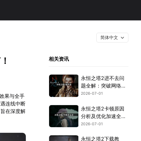
简体中文
南！
相关资讯
永恒之塔2进不去问
题全解：突破网络与
验证封锁！
2026-07-01
觉效果与全手
遭遇连线中断
永恒之塔2卡顿原因
文旨在深度解
分析及优化加速全攻
略！
2026-07-01
永恒之塔2下载教