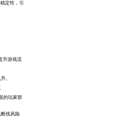
接稳定性，引
提升游戏流
飞升。
迟
器的玩家群
低断线风险