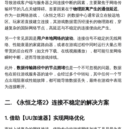
导致游戏客户端与服务器之间连接中断的因素，主要聚焦于网络传
输环节的几点关键障碍。首要因素在于
物理距离产生的通信延迟
。
作为一款网络游戏，《永恒之塔2》的数据中心通常设立在较远地
区。玩家若直接建立连接，其游戏数据需历经漫长的物理路程，穿
越复杂的国际网络节点，高延迟与不稳定的连接便由此产生。
另一个常见原因是
用户本地网络的波动
。连接信号不稳定的无线网
络、性能衰退的家庭路由器，或者在游戏过程中同时运行大量占用
带宽的后台程序（如文件下载、在线视频播放），都可能引发网络
瞬时中断，进而导致游戏掉线。
此外，
数据传输路径中的节点拥堵
也是一个不可忽视的问题。数据
包在前往游戏服务器的途中，会经过多个中转站，其中任何一个节
点出现阻塞或性能故障，都可能导致数据丢失，最终在游戏中表现
为连接断开。
二. 《永恒之塔2》连接不稳定的解决方案
1. 借助【
UU加速器
】实现网络优化
面对上述复杂的网络挑战，借助专业的游戏网络加速工具是最为直