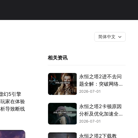
简体中文
！
相关资讯
永恒之塔2进不去问
题全解：突破网络与
验证封锁！
2026-07-01
借虚幻5引擎
少玩家在体验
永恒之塔2卡顿原因
剖析导致断线
分析及优化加速全攻
略！
2026-07-01
永恒之塔2下载教