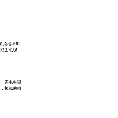
避免地增加
迟或丢包现
挡、家电电磁
时，掉线的概