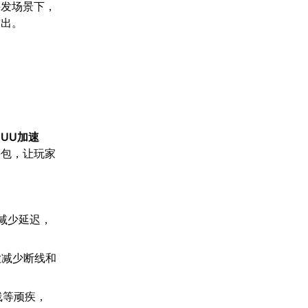
并发场景下，
突出。
【
UU加速
丢包，让玩家
。
减少延迟，
大减少断线和
线等顽疾，