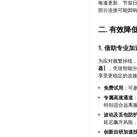
每逢更新、节假
部分连接可能因
二. 有效
1. 借助专业
为应对频繁掉线
器
】，凭借智能
享受更稳定的连
免费试用
：可
专属高速通道
特别适合远离
波动及丢包防
延迟飙升风险
创新自研加速