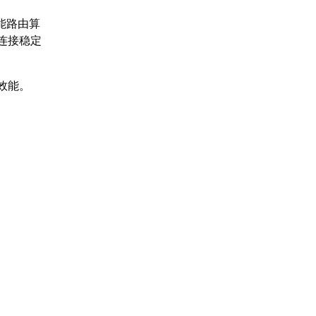
能路由算
连接稳定
效能。