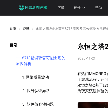
下载
硬件
帮助
首页
资讯
永恒之塔2错误弹窗8713原因及高效解决方法详
永恒之塔
目录
一. 8713错误弹窗可能出现的
2025-11-21
原因解析
在热门MMORP
1. 网络质量波动
了游戏流程，还可
永恒之塔2基于虚
2. 账号认证异常
为玩家沉浸体验
3. 软件兼容性问题