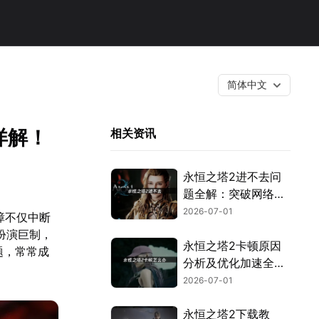
简体中文
详解！
相关资讯
永恒之塔2进不去问
题全解：突破网络与
验证封锁！
2026-07-01
障不仅中断
扮演巨制，
永恒之塔2卡顿原因
题，常常成
分析及优化加速全攻
略！
2026-07-01
永恒之塔2下载教