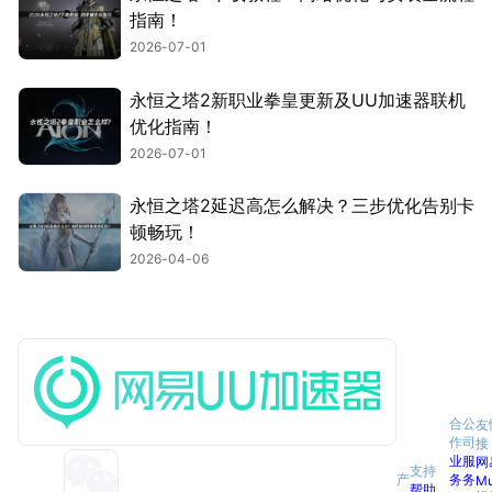
指南！
2026-07-01
永恒之塔2新职业拳皇更新及UU加速器联机
优化指南！
2026-07-01
永恒之塔2延迟高怎么解决？三步优化告别卡
顿畅玩！
2026-04-06
合
公
友
作
司
接
业
服
网
支持
产
务
务
M
帮助