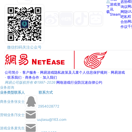
模
品
咨
协
游戏资
网
下
询
议
讯
U
载
网
隐
Steam
程
吧
私
网
合
协
千
作
议
微信扫码关注公众号
公司简介
-
客户服务
-
网易游戏隐私政策及儿童个人信息保护规则
-
网易游戏
-
联系我们
-
商务合作
-
加入我们
网易公司版权所有 ©1997-
2026
网络游戏行业防沉迷自律公约
业务咨询
业务类型
联系人
联系方式
商务业务
张女士
2954028772
营销业务
邝女士
uujiasu@163.com
游戏业务
麦先生