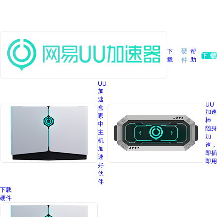
下
硬
帮
下 载
载
助
件
UU
加
速
UU
盒
加速
家
棒
中
随身
主
加
机
速，
加
即插
速
即用
好
伙
伴
下载
硬件