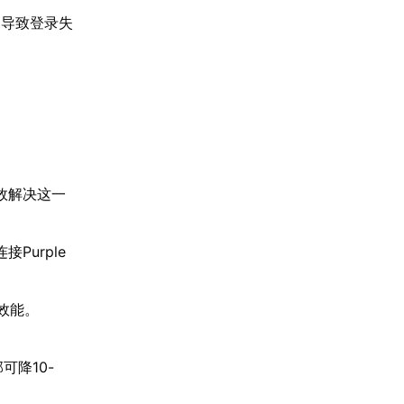
，导致登录失
效解决这一
urple
效能。
可降10-