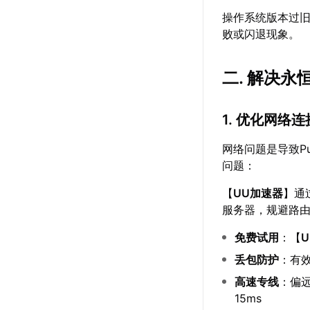
操作系统版本过旧
败或闪退现象。
二. 解决永
1. 优化网络连
网络问题是导致P
问题：
【
UU加速器
】通
服务器，规避路
免费试用
：【
丢包防护
：有效
高速专线
：偏远
15ms