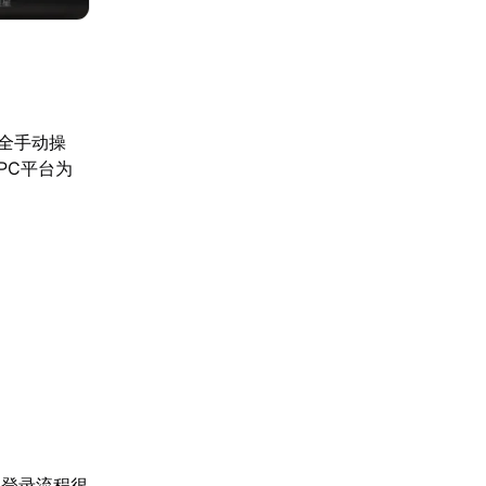
“全手动操
PC平台为
及登录流程很