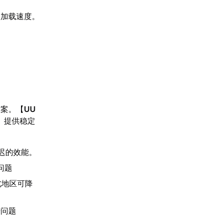
的加载速度。
方案。【
UU
》提供稳定
迟的效能。
问题
北地区可降
号问题