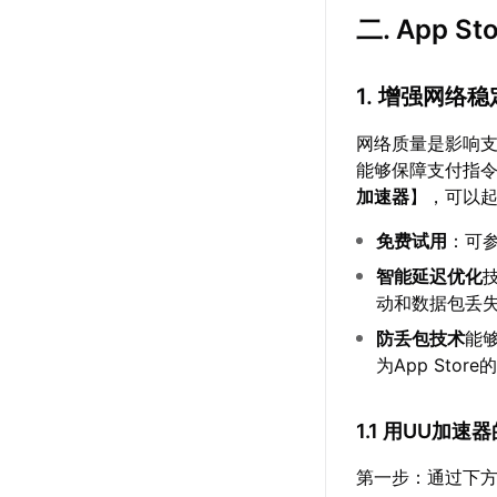
二. App
1. 增强网络
网络质量是影响
能够保障支付指
加速器
】，可以
免费试用
：可
智能延迟优化
动和数据包丢
防丢包技术
能
为App St
1.1 用UU加
第一步：通过下方