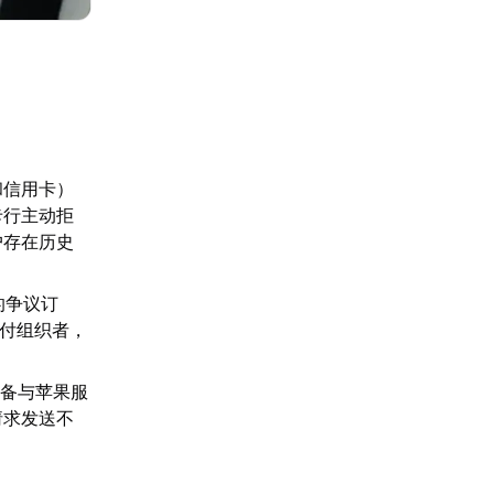
和信用卡）
卡行主动拒
户存在历史
的争议订
支付组织者，
设备与苹果服
请求发送不