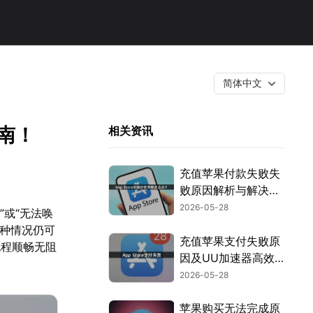
简体中文
指南！
相关资讯
充值苹果付款失败失
败原因解析与解决思
路！
2026-05-28
”或“无法唤
这种情况仍可
充值苹果支付失败原
流程顺畅无阻
因及UU加速器高效
解决方案！
2026-05-28
苹果购买无法完成原