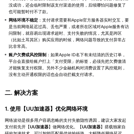
没成功，还会临时限制该支付渠道的使用，后续哪怕问题修复了
也可能暂时付不了款。
网络环境不稳定
：支付请求需要和Apple官方服务器实时交互，要
是当前网络延迟过高、丢包严重，或者所在区域对Apple服务有访
问限制，就容易出现请求超时、支付失败的情况，尤其是跨区
（比如土耳其区）购买应用的时候，网络问题导致的支付异常占
比非常高。
账户欠费或风控限制
：如果Apple ID名下有未结清的历史订单，
平台会直接给账户打上「支付受限」的标签，必须先把欠费缴清
才能恢复支付权限。另外不少金融机构对消费设置了风控规则，
没有主动开通权限的话也会自动拦截支付请求。
二. 解决方案
1. 使用【
UU加速器
】优化网络环境
网络波动是很多用户容易忽略的支付失败隐性诱因，建议大家发起
支付前先开【
UU加速器
】做网络优化。【
UU加速器
】搭载独家自
研的加速技术，可以智能匹配最优传输链路，大幅降低网络延迟、