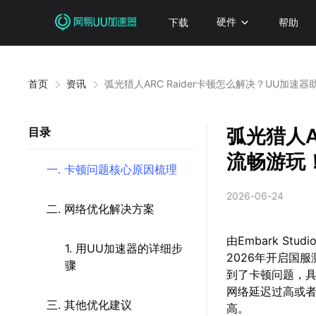
下载
硬件
帮助
首页
资讯
弧光猎人ARC Raider卡顿怎么解决？UU加速
弧光猎人A
目录
流畅游玩
一. 卡顿问题核心原因梳理
2026-06-24
二. 网络优化解决方案
由Embark St
1. 用UU加速器的详细步
2026年开启国
骤
到了卡顿问题，
网络延迟过高或
三. 其他优化建议
高。