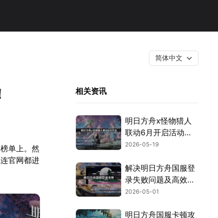
简体中文
！
相关资讯
明日方舟x怪物猎人
联动6月开启活动与
网络优化攻略！
2026-05-19
大榜单上。然
至连官网都进
解决明日方舟国服登
录失败问题及高效优
化建议！
2026-05-01
明日方舟国服卡顿攻