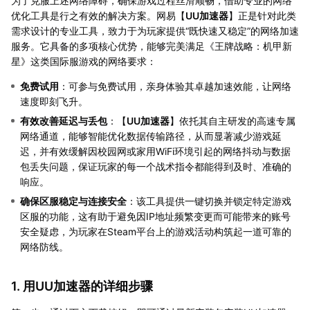
为了克服上述网络障碍，确保游戏过程丝滑顺畅，借助专业的网络
优化工具是行之有效的解决方案。网易【
UU加速器
】正是针对此类
需求设计的专业工具，致力于为玩家提供“既快速又稳定”的网络加速
服务。它具备的多项核心优势，能够完美满足《王牌战略：机甲新
星》这类国际服游戏的网络要求：
免费试用
：可参与免费试用，亲身体验其卓越加速效能，让网络
速度即刻飞升。
有效改善延迟与丢包
：【
UU加速器
】依托其自主研发的高速专属
网络通道，能够智能优化数据传输路径，从而显著减少游戏延
迟，并有效缓解因校园网或家用WiFi环境引起的网络抖动与数据
包丢失问题，保证玩家的每一个战术指令都能得到及时、准确的
响应。
确保区服稳定与连接安全
：该工具提供一键切换并锁定特定游戏
区服的功能，这有助于避免因IP地址频繁变更而可能带来的账号
安全疑虑，为玩家在Steam平台上的游戏活动构筑起一道可靠的
网络防线。
1. 用UU加速器的详细步骤