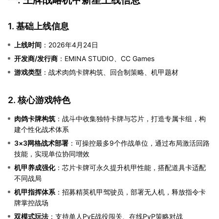
1. 基础上线信息
上线时间
：2026年4月24日
开发商/发行商
：EMINA STUDIO、CC Games
游戏类型
：战术肉鸽卡牌构筑、回合制策略、机甲题材
2. 核心游戏特色
肉鸽卡牌构筑
：战斗中收集独特卡牌与芯片，打造专属卡组，构
建个性化战术体系
3×3网格战术部署
：可操控最多9个作战单位，通过布局激活回路
技能，实现单位协同增效
机甲养成强化
：芯片卡牌可永久提升机甲性能，搭配道具卡适配
不同战局
机甲指挥体系
：招募精英机甲驾驶员，部署无人机，释放指令卡
牌掌控战场
双模式玩法
：支持单人PvE战役闯关、在线PvP策略对战