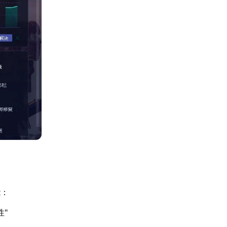
能：
性"