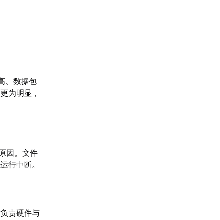
高、数据包
题更为明显，
原因。文件
或运行中断。
序负责硬件与