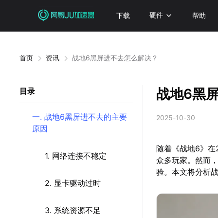
下载
硬件
帮助
首页
资讯
战地6黑屏进不去怎么解决？
战地6黑
目录
一. 战地6黑屏进不去的主要
2025-10-30
原因
随着《战地6》在
1. 网络连接不稳定
众多玩家。然而
验。本文将分析战
2. 显卡驱动过时
3. 系统资源不足