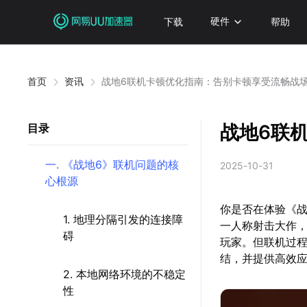
下载
硬件
帮助
首页
资讯
战地6联机卡顿优化指南：告别卡顿享受流畅战
战地6联
目录
一. 《战地6》联机问题的核
2025-10-31
心根源
你是否在体验《战
1. 地理分隔引发的连接障
一人称射击大作
碍
玩家。但联机过
结，并提供高效
2. 本地网络环境的不稳定
性