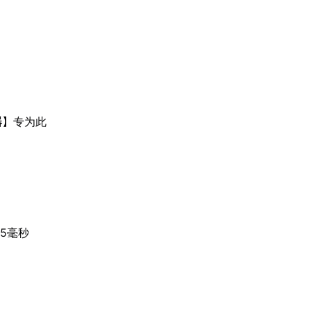
器
】专为此
。
5毫秒