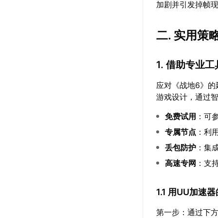
加剧并引发掉帧
二. 实用
1. 借助专业
应对《战地6》的
游戏设计，通过
免费试用
：可
专属节点
：利
丢包防护
：集成
高速专网
：支持
1.1 用UU加
第一步：通过下方