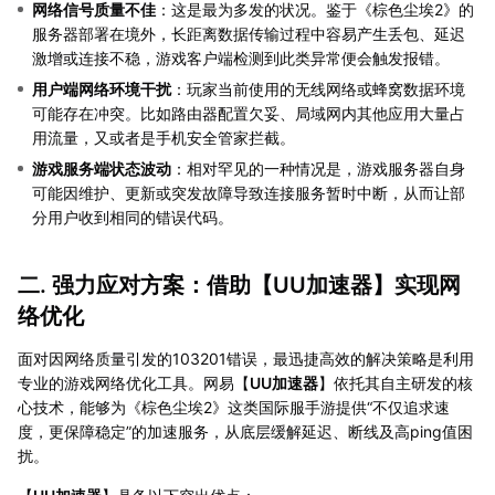
网络信号质量不佳
：这是最为多发的状况。鉴于《棕色尘埃2》的
服务器部署在境外，长距离数据传输过程中容易产生丢包、延迟
激增或连接不稳，游戏客户端检测到此类异常便会触发报错。
用户端网络环境干扰
：玩家当前使用的无线网络或蜂窝数据环境
可能存在冲突。比如路由器配置欠妥、局域网内其他应用大量占
用流量，又或者是手机安全管家拦截。
游戏服务端状态波动
：相对罕见的一种情况是，游戏服务器自身
可能因维护、更新或突发故障导致连接服务暂时中断，从而让部
分用户收到相同的错误代码。
二. 强力应对方案：借助【
UU加速器
】实现网
络优化
面对因网络质量引发的103201错误，最迅捷高效的解决策略是利用
专业的游戏网络优化工具。网易【
UU加速器
】依托其自主研发的核
心技术，能够为《棕色尘埃2》这类国际服手游提供“不仅追求速
度，更保障稳定”的加速服务，从底层缓解延迟、断线及高ping值困
扰。