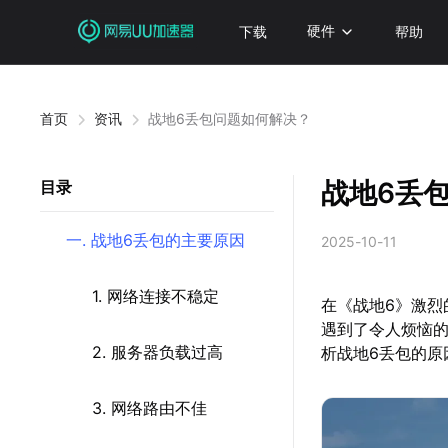
下载
硬件
帮助
首页
资讯
战地6丢包问题如何解决？
战地6丢
目录
一. 战地6丢包的主要原因
2025-10-11
1. 网络连接不稳定
在《战地6》激
遇到了令人烦恼
2. 服务器负载过高
析战地6丢包的原
3. 网络路由不佳