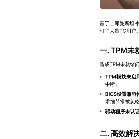
基于土库曼斯坦
引了大量PC用户
一. TPM
造成TPM未就绪
TPM模块未启
中断。
BIOS设置兼容
术细节常被忽
驱动程序未认
二. 高效解