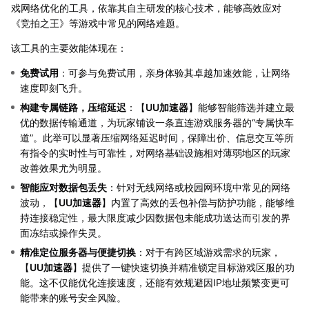
戏网络优化的工具，依靠其自主研发的核心技术，能够高效应对
《竞拍之王》等游戏中常见的网络难题。
该工具的主要效能体现在：
免费试用
：可参与免费试用，亲身体验其卓越加速效能，让网络
速度即刻飞升。
构建专属链路，压缩延迟
：【
UU加速器
】能够智能筛选并建立最
优的数据传输通道，为玩家铺设一条直连游戏服务器的“专属快车
道”。此举可以显著压缩网络延迟时间，保障出价、信息交互等所
有指令的实时性与可靠性，对网络基础设施相对薄弱地区的玩家
改善效果尤为明显。
智能应对数据包丢失
：针对无线网络或校园网环境中常见的网络
波动，【
UU加速器
】内置了高效的丢包补偿与防护功能，能够维
持连接稳定性，最大限度减少因数据包未能成功送达而引发的界
面冻结或操作失灵。
精准定位服务器与便捷切换
：对于有跨区域游戏需求的玩家，
【
UU加速器
】提供了一键快速切换并精准锁定目标游戏区服的功
能。这不仅能优化连接速度，还能有效规避因IP地址频繁变更可
能带来的账号安全风险。