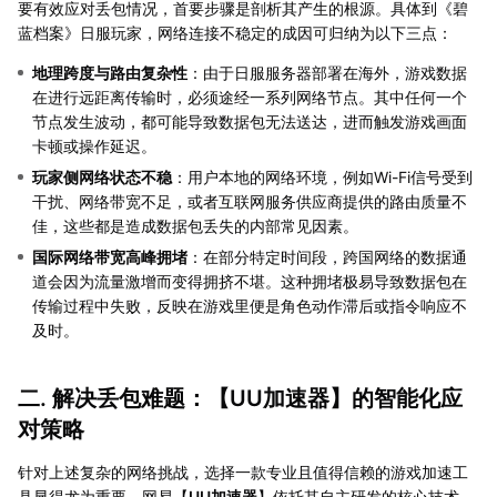
要有效应对丢包情况，首要步骤是剖析其产生的根源。具体到《碧
蓝档案》日服玩家，网络连接不稳定的成因可归纳为以下三点：
地理跨度与路由复杂性
：由于日服服务器部署在海外，游戏数据
在进行远距离传输时，必须途经一系列网络节点。其中任何一个
节点发生波动，都可能导致数据包无法送达，进而触发游戏画面
卡顿或操作延迟。
玩家侧网络状态不稳
：用户本地的网络环境，例如Wi-Fi信号受到
干扰、网络带宽不足，或者互联网服务供应商提供的路由质量不
佳，这些都是造成数据包丢失的内部常见因素。
国际网络带宽高峰拥堵
：在部分特定时间段，跨国网络的数据通
道会因为流量激增而变得拥挤不堪。这种拥堵极易导致数据包在
传输过程中失败，反映在游戏里便是角色动作滞后或指令响应不
及时。
二. 解决丢包难题：【
UU加速器
】的智能化应
对策略
针对上述复杂的网络挑战，选择一款专业且值得信赖的游戏加速工
具显得尤为重要。网易【
UU加速器
】依托其自主研发的核心技术，