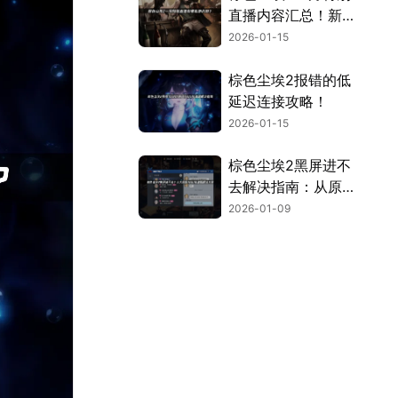
直播内容汇总！新服
装与活动一览！
2026-01-15
棕色尘埃2报错的低
延迟连接攻略！
2026-01-15
棕色尘埃2黑屏进不
去解决指南：从原因
分析到高效修复！
2026-01-09