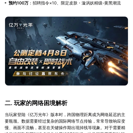
预约100万
：招聘指令×10、限定皮肤・漩涡妖精级-黄黑潮流
二. 玩家的网络困境解析
当玩家登陆《亿万光年》版本时，跨国物理距离成为网络延迟的主
要瓶颈。数据需要经过复杂的国际网络节点传输，常常导致响应变
慢、画面不流畅，甚至在关键操作期出现掉线等现象。对于需要精