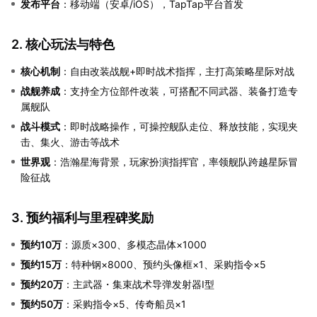
发布平台
：移动端（安卓/iOS），TapTap平台首发
2. 核心玩法与特色
核心机制
：自由改装战舰+即时战术指挥，主打高策略星际对战
战舰养成
：支持全方位部件改装，可搭配不同武器、装备打造专
属舰队
战斗模式
：即时战略操作，可操控舰队走位、释放技能，实现夹
击、集火、游击等战术
世界观
：浩瀚星海背景，玩家扮演指挥官，率领舰队跨越星际冒
险征战
3. 预约福利与里程碑奖励
预约10万
：源质×300、多模态晶体×1000
预约15万
：特种钢×8000、预约头像框×1、采购指令×5
预约20万
：主武器・集束战术导弹发射器Ⅰ型
预约50万
：采购指令×5、传奇船员×1