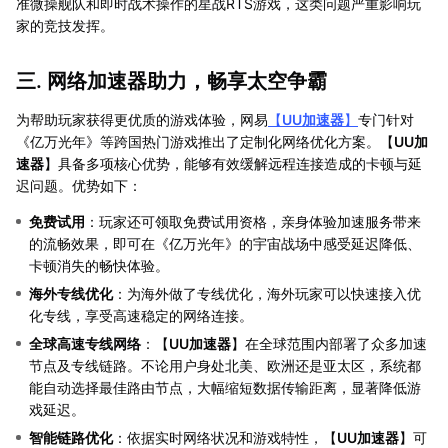
准微操舰队和即时战术操作的星战RTS游戏，这类问题严重影响玩
家的竞技发挥。
三. 网络加速器助力，畅享太空争霸
为帮助玩家获得更优质的游戏体验，网易
【
UU加速器
】
专门针对
《亿万光年》等跨国热门游戏推出了定制化网络优化方案。【
UU加
速器
】具备多项核心优势，能够有效缓解远程连接造成的卡顿与延
迟问题。优势如下：
免费试用
：玩家还可领取免费试用资格，亲身体验加速服务带来
的流畅效果，即可在《亿万光年》的宇宙战场中感受延迟降低、
卡顿消失的畅快体验。
海外专线优化
：为海外做了专线优化，海外玩家可以快速接入优
化专线，享受高速稳定的网络连接。
全球高速专线网络
：【
UU加速器
】在全球范围内部署了众多加速
节点及专线链路。不论用户身处北美、欧洲还是亚太区，系统都
能自动选择最佳路由节点，大幅缩短数据传输距离，显著降低游
戏延迟。
智能链路优化
：依据实时网络状况和游戏特性，【
UU加速器
】可