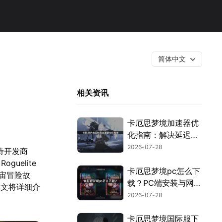
简体中文
相关资讯
卡厄思梦境加速器优
化指南：解决延迟卡
顿！
2026-07-28
诗开发商
uelite
卡厄思梦境pc怎么下
宙冒险故
载？PC端安装与网络
本文将详细介
优化指南！
2026-07-28
卡厄思梦境国际服下