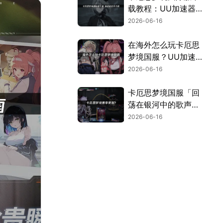
载教程：UU加速器
助你畅玩！
2026-06-16
在海外怎么玩卡厄思
梦境国服？UU加速
器专属优化畅玩无
2026-06-16
忧！
卡厄思梦境国服「回
荡在银河中的歌声」
上线！赛季限定主战
2026-06-16
员「海德玛丽」上
线！