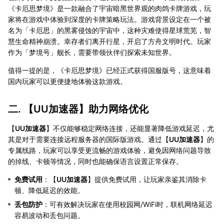
《卡厄思梦境》是一款融合了宇宙暗黑世界观的肉鸽卡牌游戏，玩
家将在游戏中体验到深度的卡牌策略玩法。游戏背景设定在一个被
名为「卡厄思」的黑雾侵蚀的宇宙中，这种灾难使得星球荒芜，智
慧生命精神崩溃。幸存者们离开行星，开启了方舟文明时代。玩家
作为「梦境号」舰长，需要带领伙伴们探索未知世界。
值得一提的是，《卡厄思梦境》已经正式获得国服版号，这意味着
国内玩家可以更便捷地体验这款游戏。
二. 【
UU加速器
】助力网络优化
【
UU加速器
】不仅能够稳定网络连接，还能显著降低游戏延迟，尤
其是对于需要连接远程服务器的国际版游戏。通过【
UU加速器
】的
专属线路，玩家可以享受更流畅的游戏体验，避免因网络问题导致
的掉线、卡顿等情况，同时也能确保语言设置正常保存。
免费试用
：【
UU加速器
】提供免费试用，让玩家亲鉴其消除卡
顿、降低延迟的效能。
丢包防护
：可有效解决玩家在使用校园网/WiFi时，联机网络延迟
容易波动和丢包问题。