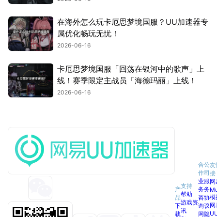
在海外怎么玩卡厄思梦境国服？UU加速器专
属优化畅玩无忧！
2026-06-16
卡厄思梦境国服「回荡在银河中的歌声」上
线！赛季限定主战员「海德玛丽」上线！
2026-06-16
合
公
友
作
司
接
业
服
网
支持
产
务
务
M
帮助
模
品
咨
协
游戏资
网
下
询
议
讯
U
载
网
隐