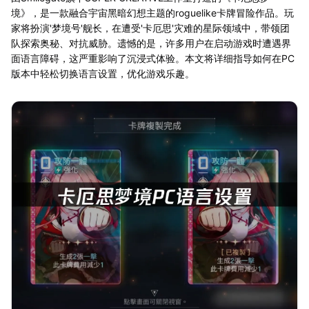
境》，是一款融合宇宙黑暗幻想主题的roguelike卡牌冒险作品。玩
家将扮演'梦境号'舰长，在遭受'卡厄思'灾难的星际领域中，带领团
队探索奥秘、对抗威胁。遗憾的是，许多用户在启动游戏时遭遇界
面语言障碍，这严重影响了沉浸式体验。本文将详细指导如何在PC
版本中轻松切换语言设置，优化游戏乐趣。