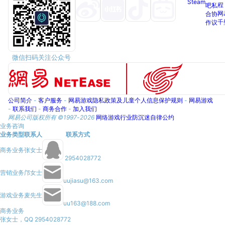
Steam
程
吧
私
网
合
协
千
作
议
微信扫码关注公众号
公司简介
-
客户服务
-
网易游戏隐私政策及儿童个人信息保护规则
-
网易游戏
-
联系我们
-
商务合作
-
加入我们
网易公司版权所有 ©1997-
2026
网络游戏行业防沉迷自律公约
业务咨询
业务类型
联系人
联系方式
商务业务
张女士
2954028772
营销业务
邝女士
uujiasu@163.com
游戏业务
麦先生
uu163@188.com
商务业务
张女士，QQ 2954028772