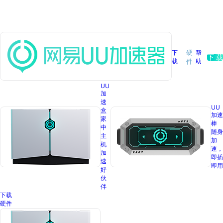
下
硬
帮
下 载
载
助
件
UU
加
速
UU
盒
加速
家
棒
中
随身
主
加
机
速，
加
即插
速
即用
好
伙
伴
下载
硬件