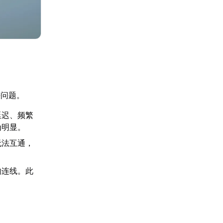
决问题。
延迟、频繁
为明显。
无法互通，
响连线。此