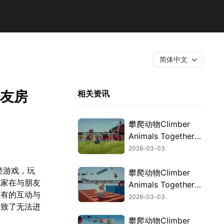
简体中文
去好友房
相关资讯
攀爬动物Climber
Animals Together卡
顿原因及UU加速器
2026-03-03
优化攻略！
酷类游戏，玩
攀爬动物Climber
玩家在与朋友
Animals Together联
应有的互动与
机掉线：解决网络延
2026-03-03
导致了无法进
迟与掉线难题！
攀爬动物Climber