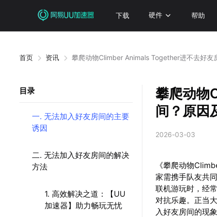
下载
硬件
帮助
首页
资讯
攀爬动物Climber Animals Together进
攀爬动物Cl
目录
间？原因
一. 无法加入好友房间的主要
诱因
2026-03-03
二. 无法加入好友房间的解决
《攀爬动物Climb
方法
家需携手队友共
联机游玩时，经
1. 高效解决之道：【UU
对抗乐趣。正当
加速器】助力畅玩无忧
入好友房间的现