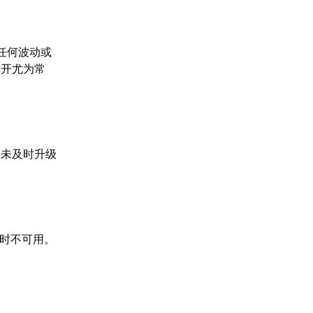
任何波动或
断开尤为常
，未及时升级
暂时不可用。