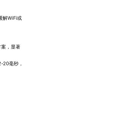
解WiFi或
。
方案，显著
-20毫秒，