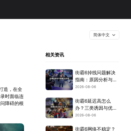
简体中文
！
相关资讯
街霸6掉线问题解决
指南：原因分析与网
络优化技巧！
2026-08-06
联合打造，在全
登录时面临连
街霸6延迟高怎么
访问障碍的根
办？三类诱因与优化
解决方案！
2026-08-06
街霸6网络不稳定？