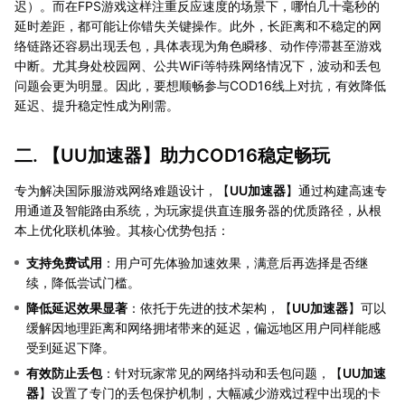
迟）。而在FPS游戏这样注重反应速度的场景下，哪怕几十毫秒的
延时差距，都可能让你错失关键操作。此外，长距离和不稳定的网
络链路还容易出现丢包，具体表现为角色瞬移、动作停滞甚至游戏
中断。尤其身处校园网、公共WiFi等特殊网络情况下，波动和丢包
问题会更为明显。因此，要想顺畅参与COD16线上对抗，有效降低
延迟、提升稳定性成为刚需。
二. 【
UU加速器
】助力COD16稳定畅玩
专为解决国际服游戏网络难题设计，【
UU加速器
】通过构建高速专
用通道及智能路由系统，为玩家提供直连服务器的优质路径，从根
本上优化联机体验。其核心优势包括：
支持免费试用
：用户可先体验加速效果，满意后再选择是否继
续，降低尝试门槛。
降低延迟效果显著
：依托于先进的技术架构，【
UU加速器
】可以
缓解因地理距离和网络拥堵带来的延迟，偏远地区用户同样能感
受到延迟下降。
有效防止丢包
：针对玩家常见的网络抖动和丢包问题，【
UU加速
器
】设置了专门的丢包保护机制，大幅减少游戏过程中出现的卡