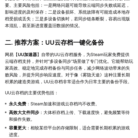
要。主要风险包括：一是网络问题可能导致云端同步失败或延迟，
影响进度的及时保存；二是设备损坏、系统故障有可能造成本地存
档受损或丢失；三是多设备切换时，若同步链条断裂，容易出现版
本混乱，甚至新进度覆盖旧数据的情况。
二. 推荐方案：UU云存档一键化备份
网易【
UU加速器
】自带的UU云存档服务，为Steam玩家免费提供
云端存档支持，并针对“多设备同步”场景做了专门优化。它能帮助玩
家高效、稳定地完成存档备份与同步任务，减少网络波动带来的失
败风险，并提升同步响应速度。对于像《雾隐天途》这种注重长期
积累的建造类游戏，UU云存档非常适合作为日常主要的备份手段。
UU云存档的主要优势包括：
永久免费
：Steam加速和游戏云存档均不收费。
高效大文件同步
：大体积存档上传、下载速度快，避免频繁等待
和操作失败。
容量更大
：相较某些平台的存储限制，适合需要长期积累的游戏
进度。