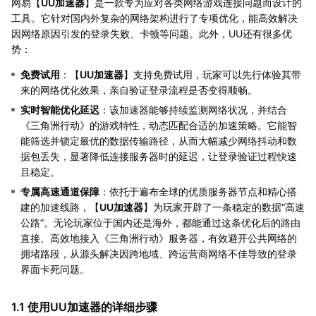
网易【
UU加速器
】是一款专为应对各类网络游戏连接问题而设计的
工具。它针对国内外复杂的网络架构进行了专项优化，能高效解决
因网络原因引发的登录失败、卡顿等问题。此外，UU还有很多优
势：
免费试用
：【
UU加速器
】支持免费试用，玩家可以先行体验其带
来的网络优化效果，亲自验证登录流程是否变得顺畅。
实时智能优化延迟
：该加速器能够持续监测网络状况，并结合
《三角洲行动》的游戏特性，动态匹配合适的加速策略。它能智
能筛选并锁定最优的数据传输路径，从而大幅减少网络抖动和数
据包丢失，显著降低连接服务器时的延迟，让登录验证过程快速
且稳定。
专属高速通道保障
：依托于遍布全球的优质服务器节点和精心搭
建的加速线路，【
UU加速器
】为玩家开辟了一条稳定的数据“高速
公路”。无论玩家位于国内还是海外，都能通过这条优化后的路由
直接、高效地接入《三角洲行动》服务器，有效避开公共网络的
拥堵路段，从源头解决因跨地域、跨运营商网络不佳导致的登录
界面卡死问题。
1.1 使用UU加速器的详细步骤