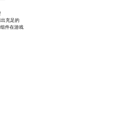
键
腾出充足的
件组件在游戏