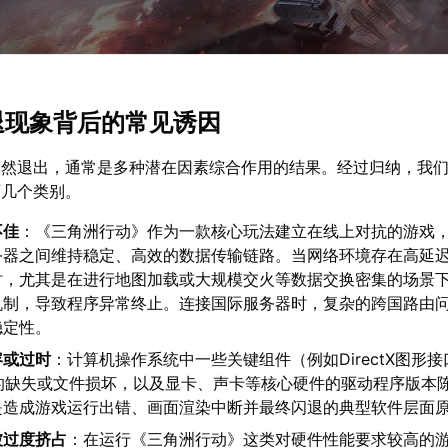
闪退现象背后的常见诱因
突然退出，通常是多种潜在因素综合作用的结果。经过归纳，我
下几个类别。
不佳
：《三角洲行动》作为一款核心玩法建立在线上对抗的游戏
务器之间维持稳定、高效的数据传输链路。当网络环境存在高延
时，尤其是在进行地图加载或大规模交火等数据交换密集的场景
机制，导致程序异常终止。连接国际服务器时，复杂的跨国路由
稳定性。
容或过时
：计算机操作系统中一些关键组件（例如DirectX图形接口、
）的缺失或文件损坏，以及显卡、声卡等核心硬件的驱动程序版本
是造成游戏运行出错、画面渲染中断并最终闪退的典型软件层面
被过度挤占
：在运行《三角洲行动》这类对硬件性能要求较高的