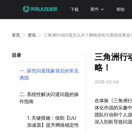
下载
硬件
帮助
首页
资讯
三角洲行动闪退怎么办？网络优化与系统排查全
三角洲行
目录
略！
一. 探究闪退现象背后的常见
诱因
2026-03-04
二. 系统性解决闪退问题的操
在体验《三角洲
作指南
体化作战的乐趣
团队行动和个人
1. 关键措施：借助【UU
深入剖析导致闪
加速器】提升网络稳定性