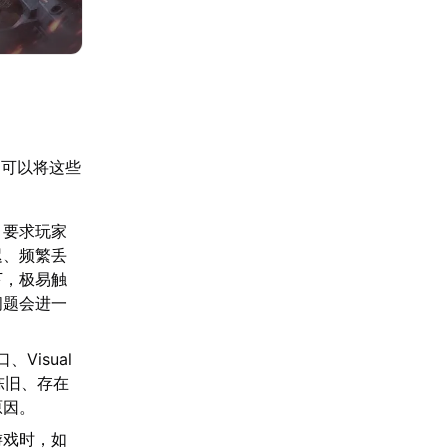
们可以将这些
，要求玩家
迟、频繁丢
下，极易触
问题会进一
Visual
陈旧、存在
原因。
游戏时，如