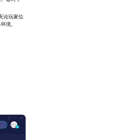
。
无论玩家位
络环境。