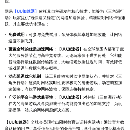
径。
网易
【
UU加速器
】
依托其自主研发的核心技术，能够为《三角洲行
动》玩家提供“既快速又稳定”的网络加速体验，精准应对网络卡顿难
题。其主要优势体现在：
免费试用
：可参与免费试用，亲身体验其卓越加速效能，让网络
速度即刻飞升。
覆盖全球的优质加速网络
：【
UU加速器
】在全球范围内部署了庞
大的服务器节点与高带宽专线。无论玩家位于世界何处，它都能
智能选择最优数据传输路径，大幅缩短数据往返时间，有效降低
游戏延迟与数据包丢失概率。
动态延迟优化机制
：该工具能够实时监测网络状态，并针对《三
角洲行动》这类对网络实时性要求极高的射击游戏，动态调整加
速策略，有效平抑网络波动，保障连接持续稳定。
广泛的平台与游戏兼容性
：【
UU加速器
】对包括《三角洲行动》
在内的海量游戏及各类游戏平台均能提供出色的加速支持，为玩
家提供一站式的网络问题解决方案。
【
UU加速器
】全球会员现推出限时教育认证特惠活动！通过官方教
育认证的用户可享受低至5.9折的会员折扣，学生玩家可借此机会以