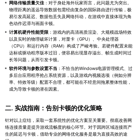
网络传输质量欠佳
：对于身处海外玩家而言，此问题尤为突出。
物理距离的遥远导致数据包需经由复杂的国际路由进行传输，极
易引发高延迟、数据包丢失及网络抖动，在游戏中直接体现为角
色动作迟滞与画面卡顿。
计算机硬件性能受限
：游戏内的高清画质渲染、大规模战场特效
以及实时的物理破坏计算，对显卡（GPU）、中央处理器
（CPU）和运行内存（RAM）构成了严峻考验。若硬件配置未能
达标或驱动程序版本过旧，便容易出现显存溢出、帧生成时间过
长等问题，从而引发卡顿。
软件环境与参数设置不当
：不恰当的Windows电源管理模式、过
多后台应用程序抢占系统资源，以及游戏内视频选项（例如分辨
率、特效等级）配置不合理，都可能在不经意间拖累整体性能，
成为导致卡顿的潜在因素。
二. 实战指南：告别卡顿的优化策略
针对以上症结，采取一套系统性的优化方案至关重要。彻底改善网
络连接质量是提升游戏流畅度的核心环节。对于因跨区域连接而产
生的延迟与卡顿，借助专业的网络优化服务是最为直接高效的途